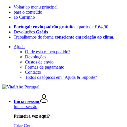
Voltar ao menu principal
para o conteúdo
ao Carrinho
Portugal: envio padrão gratuito
a partir de € 64,90
Devoluções
Grátis
Trabalhamos de forma
consciente em relação ao clima
.
Ajuda
Onde está o meu pedido?
Devoluções
Custos de envio
Formas de pagamento
Contacto
Todos os tópicos em "Ajuda & Suporte"
Iniciar sessão
Iniciar sessão
Primeira vez aqui?
Criar Conta