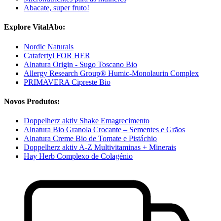
Abacate, super fruto!
Explore VitalAbo:
Nordic Naturals
Catafertyl FOR HER
Alnatura Origin - Sugo Toscano Bio
Allergy Research Group® Humic-Monolaurin Complex
PRIMAVERA Cipreste Bio
Novos Produtos:
Doppelherz aktiv Shake Emagrecimento
Alnatura Bio Granola Crocante – Sementes e Grãos
Alnatura Creme Bio de Tomate e Pistáchio
Doppelherz aktiv A-Z Multivitaminas + Minerais
Hay Herb Complexo de Colagénio