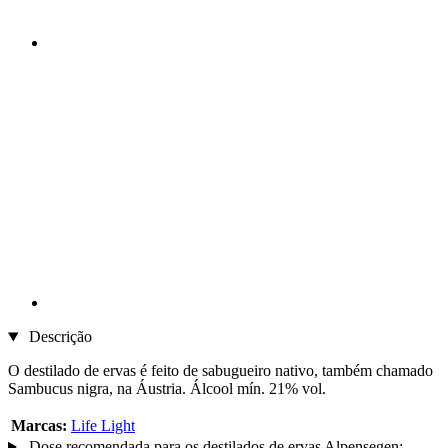
Descrição
O destilado de ervas é feito de sabugueiro nativo, também chamado
Sambucus nigra, na Áustria. Álcool mín. 21% vol.
Marcas:
Life Light
Dose recomendada para os destilados de ervas Alpensegen: