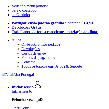
Voltar ao menu principal
para o conteúdo
ao Carrinho
Portugal: envio padrão gratuito
a partir de € 64,90
Devoluções
Grátis
Trabalhamos de forma
consciente em relação ao clima
.
Ajuda
Onde está o meu pedido?
Devoluções
Custos de envio
Formas de pagamento
Contacto
Todos os tópicos em "Ajuda & Suporte"
Iniciar sessão
Iniciar sessão
Primeira vez aqui?
Criar Conta