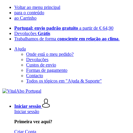
Voltar ao menu principal
para o conteúdo
ao Carrinho
Portugal: envio padrão gratuito
a partir de € 64,90
Devoluções
Grátis
Trabalhamos de forma
consciente em relação ao clima
.
Ajuda
Onde está o meu pedido?
Devoluções
Custos de envio
Formas de pagamento
Contacto
Todos os tópicos em "Ajuda & Suporte"
Iniciar sessão
Iniciar sessão
Primeira vez aqui?
Criar Conta