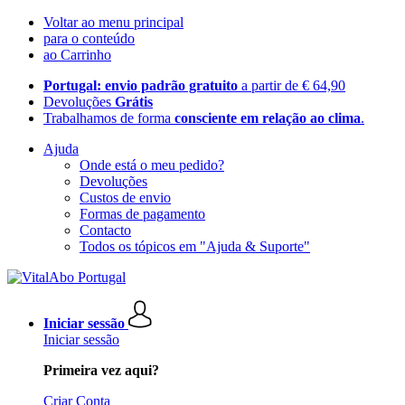
Voltar ao menu principal
para o conteúdo
ao Carrinho
Portugal: envio padrão gratuito
a partir de € 64,90
Devoluções
Grátis
Trabalhamos de forma
consciente em relação ao clima
.
Ajuda
Onde está o meu pedido?
Devoluções
Custos de envio
Formas de pagamento
Contacto
Todos os tópicos em "Ajuda & Suporte"
Iniciar sessão
Iniciar sessão
Primeira vez aqui?
Criar Conta