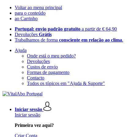
Voltar ao menu principal
para o conteúdo
ao Carrinho
Portugal: envio padrão gratuito
a partir de € 64,90
Devoluções
Grátis
Trabalhamos de forma
consciente em relação ao clima
.
Ajuda
Onde está o meu pedido?
Devoluções
Custos de envio
Formas de pagamento
Contacto
Todos os tópicos em "Ajuda & Suporte"
Iniciar sessão
Iniciar sessão
Primeira vez aqui?
Criar Conta