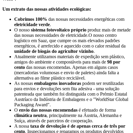
Um extrato das nossas atividades ecológicas:
Cobrimos 100%
das nossas necessidades energéticas com
eletricidade verde
.
O nosso
sistema fotovoltaico próprio
produz mais de metade
das nossas necessidades de eletricidade.O nosso centro
logístico em Saaz, que cumpre os mais elevados padrões
energéticos, é arrefecido e aquecido com o calor residual da
unidade de biogás do agricultor vizinho
.
Atualmente utilizamos materiais de expedição sem plástico,
amigos do ambiente e compostáveis para mais de
98 por
cento
das nossas encomendas. Apenas em alguns casos
(mercadorias volumosas e envio de paletes) ainda falta a
alternativa ao filme plástico reciclável.
As nossas
embalagens inovadoras
podem ser reutilizadas
para envios e devoluções sem fita adesiva - uma solução
patenteada que também foi distinguida com o Prémio Estatal
Austríaco da Indústria de Embalagens e o "WorldStar Global
Packaging Award".
O
envio das nossas encomendas
é efetuado de forma
climática neutra
, principalmente na Áustria, Alemanha e
Suíça, através de parceiros de cooperação.
A nossa
taxa de devolução é de apenas cerca de três por
cento
. Inspecionamos e reparamos os produtos devolvidos