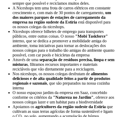
sempre que possível e reciclamos muitos deles.
A Niceshops tem uma frota de carros elétricos em constante
crescimento e, com mais de 30 pontos de carregamento,
um
dos maiores parques de estações de carregamento da
empresa na região sudeste da Estíria
está disponível para
os nossos colegas da niceshops.
Niceshops oferece bilhetes de emprego para transportes
públicos, entre outras coisas. O nosso
"Mobi Taskforce"
interno, que se dedica a promover a mobilidade amiga do
ambiente, toma iniciativas para tornar as deslocações dos
nossos colegas para o trabalho tão amigas do ambiente quanto
possível, com car pools e bicicletas da empresa
Através de uma
separação de resíduos precisa, limpa e sem
misturas
, filtramos recursos importantes e materiais
recicláveis que vão diretamente para a reciclagem.
Nos niceshops, os nossos colegas desfrutam de
alimentos
deliciosos e de alta qualidade feitos a partir de produtos
regionais e sazonais
, que são preparados na nossa cozinha
interna
O nosso espaçoso jardim da empresa em Saaz, concebido
conforme os critérios da
"Natureza no Jardim"
, oferece aos
nossos colegas lazer e um habitat para a biodiversidade
Apoiamos os
agricultores da região sudeste da Estíria
que
cultivam as suas terras agrícolas de forma sustentável e ligam
o CO₂ no solo, aumentando a acumulação de húmus.