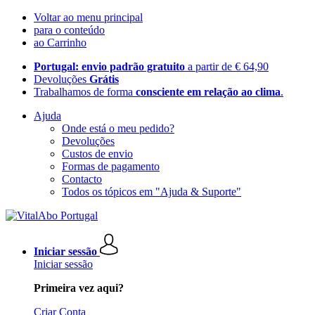
Voltar ao menu principal
para o conteúdo
ao Carrinho
Portugal: envio padrão gratuito
a partir de € 64,90
Devoluções
Grátis
Trabalhamos de forma
consciente em relação ao clima
.
Ajuda
Onde está o meu pedido?
Devoluções
Custos de envio
Formas de pagamento
Contacto
Todos os tópicos em "Ajuda & Suporte"
Iniciar sessão
Iniciar sessão
Primeira vez aqui?
Criar Conta