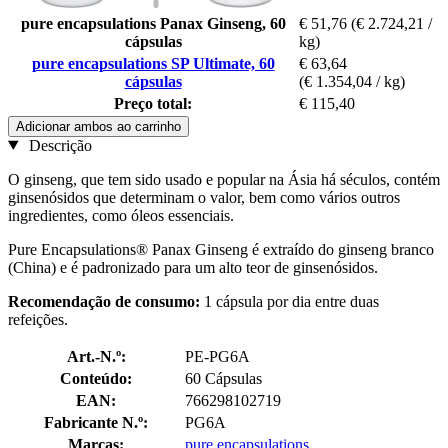
pure encapsulations Panax Ginseng, 60
€ 51,76
(€ 2.724,21 /
cápsulas
kg)
pure encapsulations SP Ultimate, 60
€ 63,64
cápsulas
(€ 1.354,04 / kg)
Preço total:
€ 115,40
Adicionar ambos ao carrinho
Descrição
O ginseng, que tem sido usado e popular na Ásia há séculos, contém
ginsenósidos que determinam o valor, bem como vários outros
ingredientes, como óleos essenciais.
Pure Encapsulations® Panax Ginseng é extraído do ginseng branco
(China) e é padronizado para um alto teor de ginsenósidos.
Recomendação de consumo:
1 cápsula por dia entre duas
refeições.
Art.-N.º:
PE-PG6A
Conteúdo:
60 Cápsulas
EAN:
766298102719
Fabricante N.º:
PG6A
Marcas:
pure encapsulations