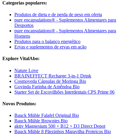
Categorias populares:
Produtos de dieta e de perda de peso em oferta
pure encapsulations® - Suplementos Alimentares para
Desportos
pure encapsulations® - Suplementos Alimentares para
Homens
Produtos para o balanço energético
Ervas e suplementos de ervas em ação
Explore VitalAbo:
Nature Love
BRAINEFFECT Recharge 3-in-1 Drink
Cosmoveda Cápsulas de Moringa Bio
Govinda Farinha de Amêndoa Bio
Starter Set de Escovilhões Interdentais CPS Prime 06
Novos Produtos:
Bauck Mühle Falafel Original Bio
Bauck Mühle Brownies Bio
aktiv Magnesium 500 + B12 + D3 Direct Depot
Bauck Mühle 8 Pãezinhos Maravilha Proteicos Bio