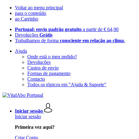
Voltar ao menu principal
para o conteúdo
ao Carrinho
Portugal: envio padrão gratuito
a partir de € 64,90
Devoluções
Grátis
Trabalhamos de forma
consciente em relação ao clima
.
Ajuda
Onde está o meu pedido?
Devoluções
Custos de envio
Formas de pagamento
Contacto
Todos os tópicos em "Ajuda & Suporte"
Iniciar sessão
Iniciar sessão
Primeira vez aqui?
Criar Conta