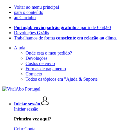
Voltar ao menu principal
para o conteúdo
ao Carrinho
Portugal: envio padrão gratuito
a partir de € 64,90
Devoluções
Grátis
Trabalhamos de forma
consciente em relação ao clima
.
Ajuda
Onde está o meu pedido?
Devoluções
Custos de envio
Formas de pagamento
Contacto
Todos os tópicos em "Ajuda & Suporte"
Iniciar sessão
Iniciar sessão
Primeira vez aqui?
Criar Conta