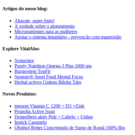
Artigos do nosso blog:
Abacate, super fruto!
A verdade sobre o alongamento
Micronutrientes para as mulheres
Apoiar o sistema imunitário - prevenção com mangostão
Explore VitalAbo:
Sonnentor
Purely Nutrition Omega-3 Plus 1000 mg
Burgerstein TopFit
Sponser® Sport Food Mental Focus
Herbal actives Ginkgo Biloba Tabs
Novos Produtos:
tetesept Vitamin C 1200 + D3 +Zink
Propolia Active Soap
Doppelherz aktiv Pele + Cabelo + Unhas
Instick Caramelo
Obsthof Retter Concentrado de Sumo de Romã 100% Bio