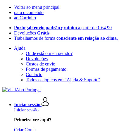
Voltar ao menu principal
para o conteúdo
ao Carrinho
Portugal: envio padrão gratuito
a partir de € 64,90
Devoluções
Grátis
Trabalhamos de forma
consciente em relação ao clima
.
Ajuda
Onde está o meu pedido?
Devoluções
Custos de envio
Formas de pagamento
Contacto
Todos os tópicos em "Ajuda & Suporte"
Iniciar sessão
Iniciar sessão
Primeira vez aqui?
Criar Conta