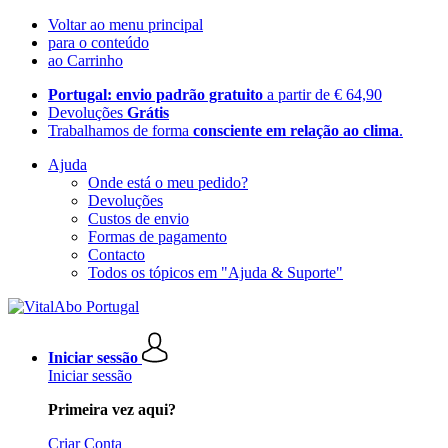
Voltar ao menu principal
para o conteúdo
ao Carrinho
Portugal: envio padrão gratuito
a partir de € 64,90
Devoluções
Grátis
Trabalhamos de forma
consciente em relação ao clima
.
Ajuda
Onde está o meu pedido?
Devoluções
Custos de envio
Formas de pagamento
Contacto
Todos os tópicos em "Ajuda & Suporte"
Iniciar sessão
Iniciar sessão
Primeira vez aqui?
Criar Conta