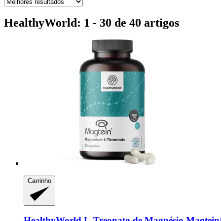
HealthyWorld: 1 - 30 de 40 artigos
Carrinho
HealthyWorld
L-​Treonato de Magnésio Magtein