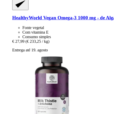
HealthyWorld
Vegan Omega-​3 1000 mg -​ de Alg
Fonte vegetal
Com vitamina E
Consumo simples
€ 27,99
(€ 233,25 / kg)
Entrega até 19. agosto