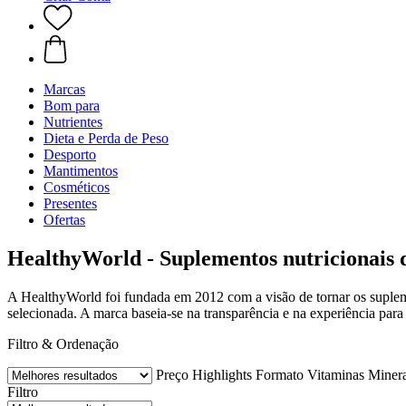
Marcas
Bom para
Nutrientes
Dieta e Perda de Peso
Desporto
Mantimentos
Cosméticos
Presentes
Ofertas
HealthyWorld - Suplementos nutricionais d
A HealthyWorld foi fundada em 2012 com a visão de tornar os supleme
selecionada. A marca baseia-se na transparência e na experiência par
Filtro & Ordenação
Preço
Highlights
Formato
Vitaminas
Minera
Filtro