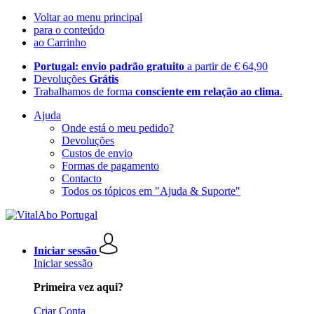
Voltar ao menu principal
para o conteúdo
ao Carrinho
Portugal: envio padrão gratuito
a partir de € 64,90
Devoluções
Grátis
Trabalhamos de forma
consciente em relação ao clima
.
Ajuda
Onde está o meu pedido?
Devoluções
Custos de envio
Formas de pagamento
Contacto
Todos os tópicos em "Ajuda & Suporte"
Iniciar sessão
Iniciar sessão
Primeira vez aqui?
Criar Conta