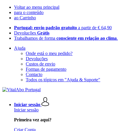
Voltar ao menu principal
para o conteúdo
ao Carrinho
Portugal: envio padrão gratuito
a partir de € 64,90
Devoluções
Grátis
Trabalhamos de forma
consciente em relação ao clima
.
Ajuda
Onde está o meu pedido?
Devoluções
Custos de envio
Formas de pagamento
Contacto
Todos os tópicos em "Ajuda & Suporte"
Iniciar sessão
Iniciar sessão
Primeira vez aqui?
Criar Conta