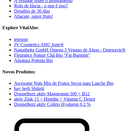
A verdade sobre o alongamento
Rolo de fáscia - o que é isso?
Desafios de 30 dias
Abacate, super fruto!
Explore VitalAbo:
tetesept
JV Cosmetics AHC forte®
Naturtheke GmbH Ómega 3 Vegano de Algas - Omegavie®
Fleurance Nature Chá Bio "Fat Burning"
Alnatura Polenta Bio
Novos Produtos:
Awesome Nuts Mix de Frutos Secos para Lanche Bio
hay herb Shilajit
Doppelherz aktiv Magnesium 500 + B12
aktiv Zink 15 + Histidin + Vitamin C Depot
Doppelherz aktiv Colírio Hyaluron 0,2 %