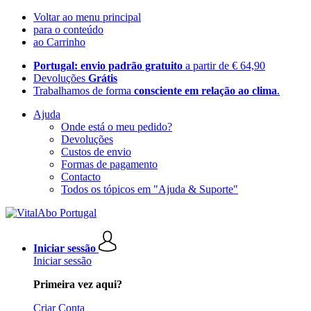
Voltar ao menu principal
para o conteúdo
ao Carrinho
Portugal: envio padrão gratuito
a partir de € 64,90
Devoluções
Grátis
Trabalhamos de forma
consciente em relação ao clima
.
Ajuda
Onde está o meu pedido?
Devoluções
Custos de envio
Formas de pagamento
Contacto
Todos os tópicos em "Ajuda & Suporte"
Iniciar sessão
Iniciar sessão
Primeira vez aqui?
Criar Conta