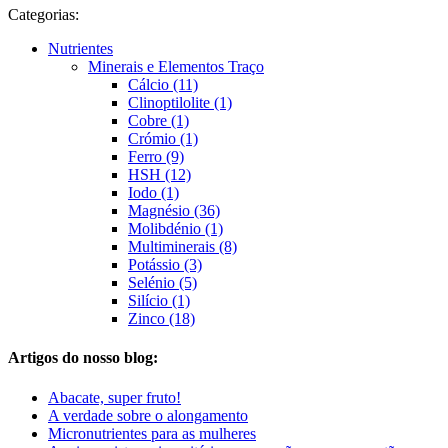
Categorias:
Nutrientes
Minerais e Elementos Traço
Cálcio (11)
Clinoptilolite (1)
Cobre (1)
Crómio (1)
Ferro (9)
HSH (12)
Iodo (1)
Magnésio (36)
Molibdénio (1)
Multiminerais (8)
Potássio (3)
Selénio (5)
Silício (1)
Zinco (18)
Artigos do nosso blog:
Abacate, super fruto!
A verdade sobre o alongamento
Micronutrientes para as mulheres