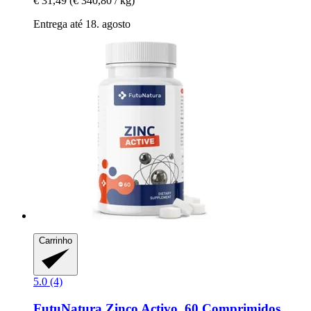
€ 31,49
(€ 340,80 / kg)
Entrega até 18. agosto
Carrinho
5.0 (4)
FutuNatura
Zinco Activo, 60 Comprimidos