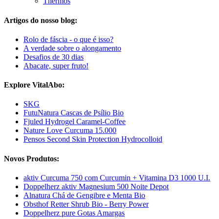
Thermos
Artigos do nosso blog:
Rolo de fáscia - o que é isso?
A verdade sobre o alongamento
Desafios de 30 dias
Abacate, super fruto!
Explore VitalAbo:
SKG
FutuNatura Cascas de Psílio Bio
Fjuled Hydrogel Caramel-Coffee
Nature Love Curcuma 15.000
Pensos Second Skin Protection Hydrocolloid
Novos Produtos:
aktiv Curcuma 750 com Curcumin + Vitamina D3 1000 U.I.
Doppelherz aktiv Magnesium 500 Noite Depot
Alnatura Chá de Gengibre e Menta Bio
Obsthof Retter Shrub Bio - Berry Power
Doppelherz pure Gotas Amargas