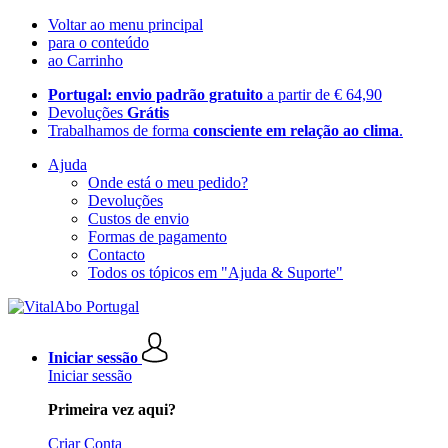
Voltar ao menu principal
para o conteúdo
ao Carrinho
Portugal: envio padrão gratuito
a partir de € 64,90
Devoluções
Grátis
Trabalhamos de forma
consciente em relação ao clima
.
Ajuda
Onde está o meu pedido?
Devoluções
Custos de envio
Formas de pagamento
Contacto
Todos os tópicos em "Ajuda & Suporte"
Iniciar sessão
Iniciar sessão
Primeira vez aqui?
Criar Conta