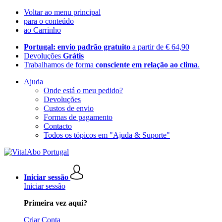
Voltar ao menu principal
para o conteúdo
ao Carrinho
Portugal: envio padrão gratuito
a partir de € 64,90
Devoluções
Grátis
Trabalhamos de forma
consciente em relação ao clima
.
Ajuda
Onde está o meu pedido?
Devoluções
Custos de envio
Formas de pagamento
Contacto
Todos os tópicos em "Ajuda & Suporte"
Iniciar sessão
Iniciar sessão
Primeira vez aqui?
Criar Conta