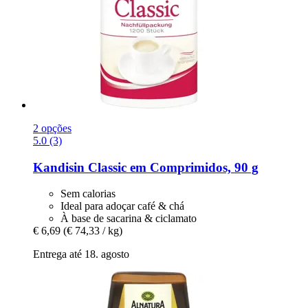
2 opções
5.0 (3)
Kandisin
Classic em Comprimidos, 90 g
Sem calorias
Ideal para adoçar café & chá
À base de sacarina & ciclamato
€ 6,69
(€ 74,33 / kg)
Entrega até 18. agosto