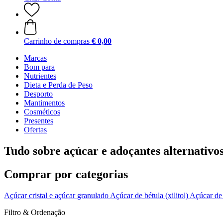
Carrinho de compras
€ 0,00
Marcas
Bom para
Nutrientes
Dieta e Perda de Peso
Desporto
Mantimentos
Cosméticos
Presentes
Ofertas
Tudo sobre açúcar e adoçantes alternativo
Comprar por categorias
Açúcar cristal e açúcar granulado
Açúcar de bétula (xilitol)
Açúcar de
Filtro & Ordenação