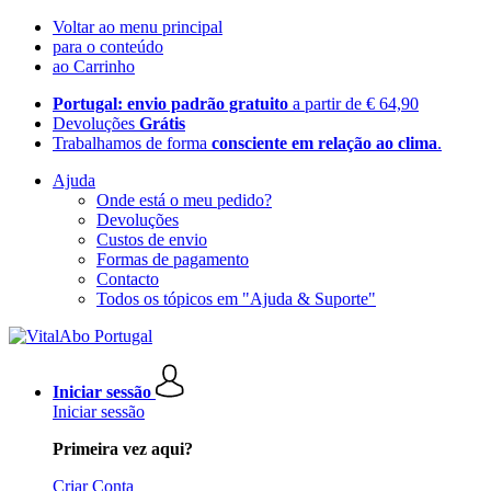
Voltar ao menu principal
para o conteúdo
ao Carrinho
Portugal: envio padrão gratuito
a partir de € 64,90
Devoluções
Grátis
Trabalhamos de forma
consciente em relação ao clima
.
Ajuda
Onde está o meu pedido?
Devoluções
Custos de envio
Formas de pagamento
Contacto
Todos os tópicos em "Ajuda & Suporte"
Iniciar sessão
Iniciar sessão
Primeira vez aqui?
Criar Conta