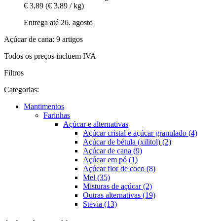
€ 3,89
(€ 3,89 / kg)
Entrega até 26. agosto
Açúcar de cana: 9 artigos
Todos os preços incluem IVA
Filtros
Categorias:
Mantimentos
Farinhas
Açúcar e alternativas
Açúcar cristal e açúcar granulado (4)
Açúcar de bétula (xilitol) (2)
Açúcar de cana (9)
Açúcar em pó (1)
Açúcar flor de coco (8)
Mel (35)
Misturas de açúcar (2)
Outras alternativas (19)
Stevia (13)