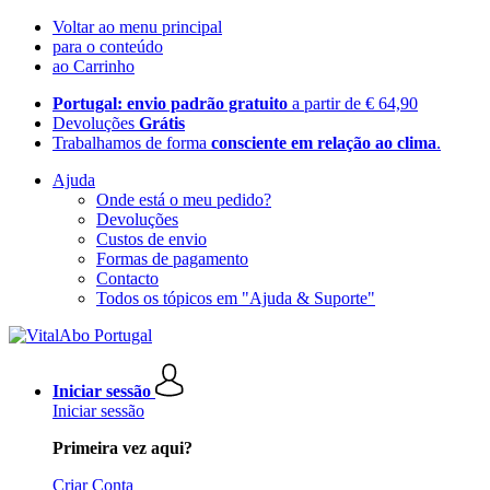
Voltar ao menu principal
para o conteúdo
ao Carrinho
Portugal: envio padrão gratuito
a partir de € 64,90
Devoluções
Grátis
Trabalhamos de forma
consciente em relação ao clima
.
Ajuda
Onde está o meu pedido?
Devoluções
Custos de envio
Formas de pagamento
Contacto
Todos os tópicos em "Ajuda & Suporte"
Iniciar sessão
Iniciar sessão
Primeira vez aqui?
Criar Conta