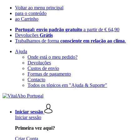
Voltar ao menu principal
para o conteúdo
ao Carrinho
Portugal: envio padrão gratuito
a partir de € 64,90
Devoluções
Grátis
Trabalhamos de forma
consciente em relação ao clima
.
Ajuda
Onde está o meu pedido?
Devoluções
Custos de envio
Formas de pagamento
Contacto
Todos os tópicos em "Ajuda & Suporte"
Iniciar sessão
Iniciar sessão
Primeira vez aqui?
Criar Conta