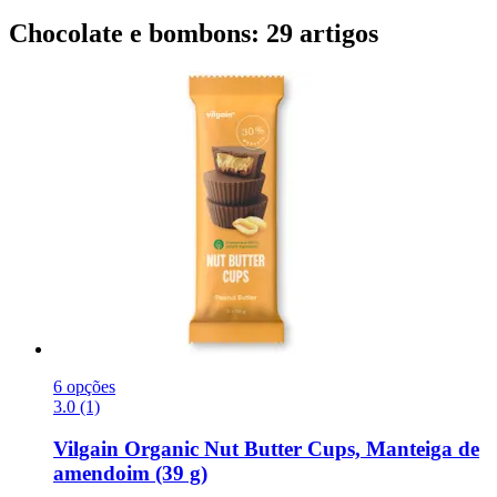
Chocolate e bombons: 29 artigos
6 opções
3.0 (1)
Vilgain
Organic Nut Butter Cups, Manteiga de
amendoim (39 g)