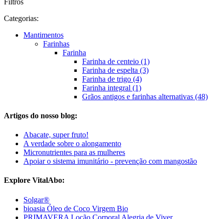
Filtros
Categorias:
Mantimentos
Farinhas
Farinha
Farinha de centeio (1)
Farinha de espelta (3)
Farinha de trigo (4)
Farinha integral (1)
Grãos antigos e farinhas alternativas (48)
Artigos do nosso blog:
Abacate, super fruto!
A verdade sobre o alongamento
Micronutrientes para as mulheres
Apoiar o sistema imunitário - prevenção com mangostão
Explore VitalAbo:
Solgar®
bioasia Óleo de Coco Virgem Bio
PRIMAVERA Loção Corporal Alegria de Viver