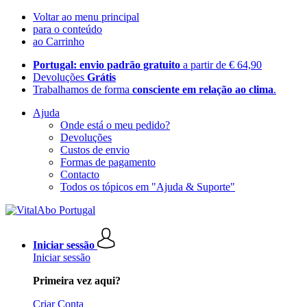
Voltar ao menu principal
para o conteúdo
ao Carrinho
Portugal: envio padrão gratuito
a partir de € 64,90
Devoluções
Grátis
Trabalhamos de forma
consciente em relação ao clima
.
Ajuda
Onde está o meu pedido?
Devoluções
Custos de envio
Formas de pagamento
Contacto
Todos os tópicos em "Ajuda & Suporte"
Iniciar sessão
Iniciar sessão
Primeira vez aqui?
Criar Conta