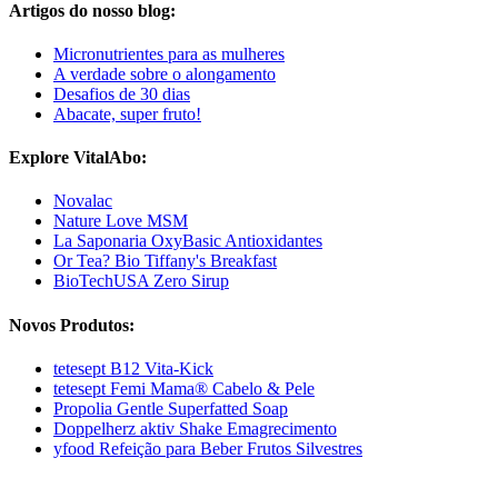
Artigos do nosso blog:
Micronutrientes para as mulheres
A verdade sobre o alongamento
Desafios de 30 dias
Abacate, super fruto!
Explore VitalAbo:
Novalac
Nature Love MSM
La Saponaria OxyBasic Antioxidantes
Or Tea? Bio Tiffany's Breakfast
BioTechUSA Zero Sirup
Novos Produtos:
tetesept B12 Vita-Kick
tetesept Femi Mama® Cabelo & Pele
Propolia Gentle Superfatted Soap
Doppelherz aktiv Shake Emagrecimento
yfood Refeição para Beber Frutos Silvestres