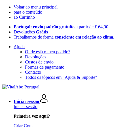
Voltar ao menu principal
para o conteúdo
ao Carrinho
Portugal: envio padrão gratuito
a partir de € 64,90
Devoluções
Grátis
Trabalhamos de forma
consciente em relação ao clima
.
Ajuda
Onde está o meu pedido?
Devoluções
Custos de envio
Formas de pagamento
Contacto
Todos os tópicos em "Ajuda & Suporte"
Iniciar sessão
Iniciar sessão
Primeira vez aqui?
Criar Conta