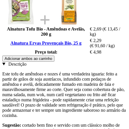
Alnatura Tofu Bio - Amêndoas e Avelãs,
€ 2,69
(€ 13,45 /
200 g
kg)
€ 2,29
Alnatura Ervas Provençais Bio, 25 g
(€ 91,60 / kg)
Preço total:
€ 4,98
Adicionar ambos ao carrinho
Descrição
Este tofu de amêndoas e nozes é uma verdadeira iguaria: feito a
partir de grãos de soja austríacos, infundido com pedaços de
amêndoa e avelã, delicadamente fumado em madeira de faia e
maravilhosamente firme ao corte. Quer seja como cobertura de pão,
numa salada, num wok, num caril vegetariano ou frito até ficar
estaladiço numa frigideira - pode rapidamente criar uma refeição
saudável! O prazo de validade sem refrigeração é prático, pelo que
pode armazenar e ter sempre um ingrediente saboroso no armário da
cozinha.
Sugestão:
cortado bem fino e servido com um clássico molho de