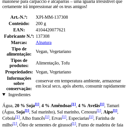
maionese para carpaccio e alcaparras – uma iguaria irresistível que
certamente irá impressionar até os teus amigos!
Art.-N.º:
XPI-MM-137308
Conteúdo:
200 g
EAN:
4104420077621
Fabricante N.º:
137308
Marcas:
Alnatura
Tipo de
Vegan, Vegetariano
alimentação:
Tipos de
Alimentação, Tofu
produtos:
Propriedades:
Vegan, Vegetariano
Informações
conservar em temperatura ambiente, armazenar
sobre
em local seco, após aberto, consumir rapidamente
conservação:
Ingredientes
[1]
[1]
[1]
Água,
20 % Soja
,
4 % Amêndoas
,
4 % Avelãs
, Tamari
[1]
[1]
[1]
(Água,
Soja
, Sal marinho), Sal marinho, Cenoura
,
Aipo
,
[1]
[1]
[1]
[1]
Cebola
, Alho francês
, Ervas
, Especiarias
, Farinha de
[1]
[1]
milho
, Óleo de sementes de girassol
, Fumo de madeira de faia