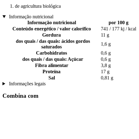
de agricultura biológica
Informação nutricional
Informação nutricional
por 100 g
Conteúdo energético / valor calorífico
741 / 177 kj / kcal
Gordura
11 g
dos quais / das quais: ácidos gordos
1,6 g
saturados
Carbohidratos
0,6 g
dos quais / das quais: Açúcar
0,6 g
Fibra alimentar
3,8 g
Proteína
17 g
Sal
0,81 g
Informações legais
Combina com