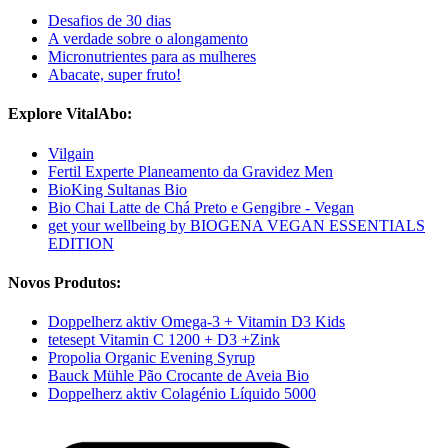
Desafios de 30 dias
A verdade sobre o alongamento
Micronutrientes para as mulheres
Abacate, super fruto!
Explore VitalAbo:
Vilgain
Fertil Experte Planeamento da Gravidez Men
BioKing Sultanas Bio
Bio Chai Latte de Chá Preto e Gengibre - Vegan
get your wellbeing by BIOGENA VEGAN ESSENTIALS
EDITION
Novos Produtos:
Doppelherz aktiv Omega-3 + Vitamin D3 Kids
tetesept Vitamin C 1200 + D3 +Zink
Propolia Organic Evening Syrup
Bauck Mühle Pão Crocante de Aveia Bio
Doppelherz aktiv Colagénio Líquido 5000