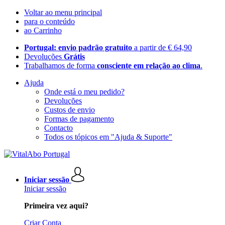
Voltar ao menu principal
para o conteúdo
ao Carrinho
Portugal: envio padrão gratuito
a partir de € 64,90
Devoluções
Grátis
Trabalhamos de forma
consciente em relação ao clima
.
Ajuda
Onde está o meu pedido?
Devoluções
Custos de envio
Formas de pagamento
Contacto
Todos os tópicos em "Ajuda & Suporte"
Iniciar sessão
Iniciar sessão
Primeira vez aqui?
Criar Conta