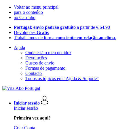
Voltar ao menu principal
para o conteúdo
ao Carrinho
Portugal: envio padrão gratuito
a partir de € 64,90
Devoluções
Grátis
Trabalhamos de forma
consciente em relação ao clima
.
Ajuda
Onde está o meu pedido?
Devoluções
Custos de envio
Formas de pagamento
Contacto
Todos os tópicos em "Ajuda & Suporte"
Iniciar sessão
Iniciar sessão
Primeira vez aqui?
Criar Conta