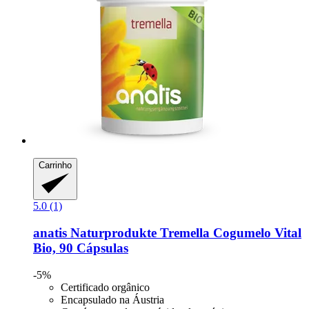
Carrinho
5.0 (1)
anatis Naturprodukte
Tremella Cogumelo Vital
Bio, 90 Cápsulas
-5%
Certificado orgânico
Encapsulado na Áustria