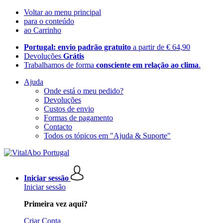
Voltar ao menu principal
para o conteúdo
ao Carrinho
Portugal: envio padrão gratuito
a partir de € 64,90
Devoluções
Grátis
Trabalhamos de forma
consciente em relação ao clima
.
Ajuda
Onde está o meu pedido?
Devoluções
Custos de envio
Formas de pagamento
Contacto
Todos os tópicos em "Ajuda & Suporte"
Iniciar sessão
Iniciar sessão
Primeira vez aqui?
Criar Conta