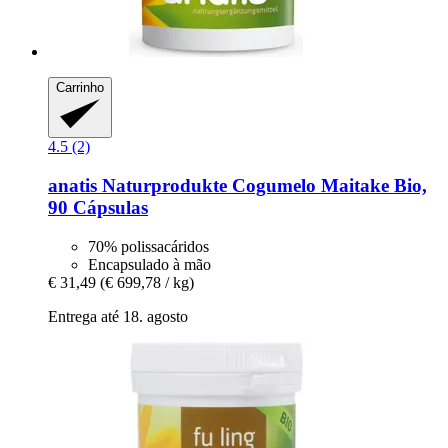
Carrinho
4.5 (2)
anatis Naturprodukte
Cogumelo Maitake Bio,
90 Cápsulas
70% polissacáridos
Encapsulado à mão
€ 31,49
(€ 699,78 / kg)
Entrega até 18. agosto