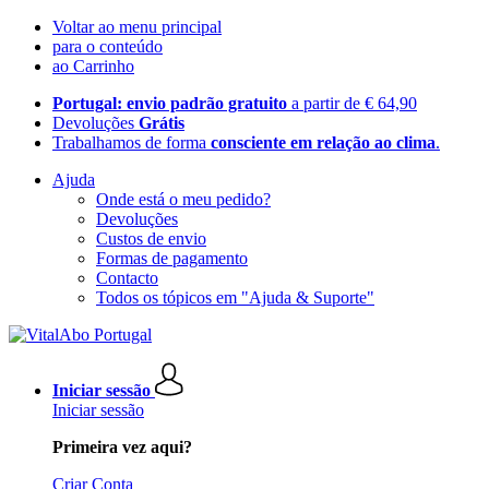
Voltar ao menu principal
para o conteúdo
ao Carrinho
Portugal: envio padrão gratuito
a partir de € 64,90
Devoluções
Grátis
Trabalhamos de forma
consciente em relação ao clima
.
Ajuda
Onde está o meu pedido?
Devoluções
Custos de envio
Formas de pagamento
Contacto
Todos os tópicos em "Ajuda & Suporte"
Iniciar sessão
Iniciar sessão
Primeira vez aqui?
Criar Conta