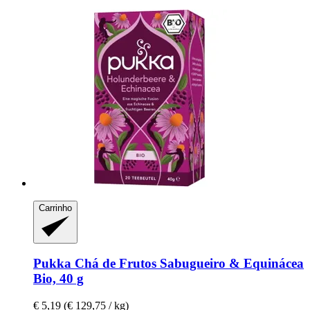
Carrinho
Pukka
Chá de Frutos Sabugueiro & Equinácea
Bio, 40 g
€ 5,19
(€ 129,75 / kg)