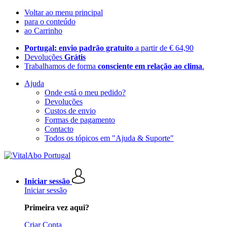
Voltar ao menu principal
para o conteúdo
ao Carrinho
Portugal: envio padrão gratuito
a partir de € 64,90
Devoluções
Grátis
Trabalhamos de forma
consciente em relação ao clima
.
Ajuda
Onde está o meu pedido?
Devoluções
Custos de envio
Formas de pagamento
Contacto
Todos os tópicos em "Ajuda & Suporte"
Iniciar sessão
Iniciar sessão
Primeira vez aqui?
Criar Conta