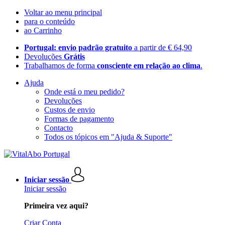
Voltar ao menu principal
para o conteúdo
ao Carrinho
Portugal: envio padrão gratuito
a partir de € 64,90
Devoluções
Grátis
Trabalhamos de forma
consciente em relação ao clima
.
Ajuda
Onde está o meu pedido?
Devoluções
Custos de envio
Formas de pagamento
Contacto
Todos os tópicos em "Ajuda & Suporte"
Iniciar sessão
Iniciar sessão
Primeira vez aqui?
Criar Conta