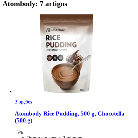
Atombody: 7 artigos
3 opções
Atombody
Rice Pudding, 500 g, Chocotella
(500 g)
-5%
Pronto em apenas 2 minutos