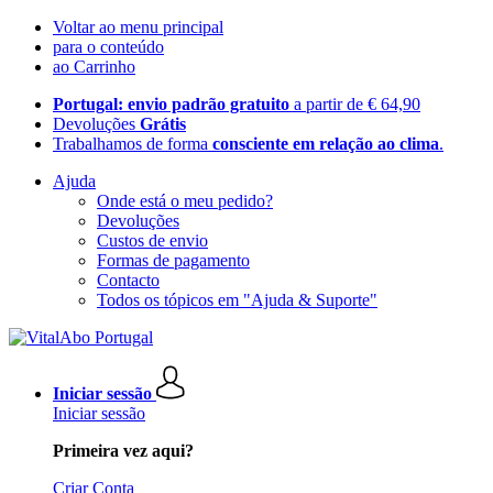
Voltar ao menu principal
para o conteúdo
ao Carrinho
Portugal: envio padrão gratuito
a partir de € 64,90
Devoluções
Grátis
Trabalhamos de forma
consciente em relação ao clima
.
Ajuda
Onde está o meu pedido?
Devoluções
Custos de envio
Formas de pagamento
Contacto
Todos os tópicos em "Ajuda & Suporte"
Iniciar sessão
Iniciar sessão
Primeira vez aqui?
Criar Conta