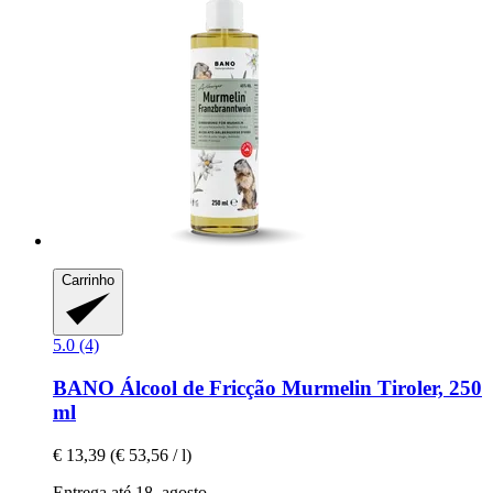
Carrinho
5.0 (4)
BANO
Álcool de Fricção Murmelin Tiroler, 250
ml
€ 13,39
(€ 53,56 / l)
Entrega até 18. agosto