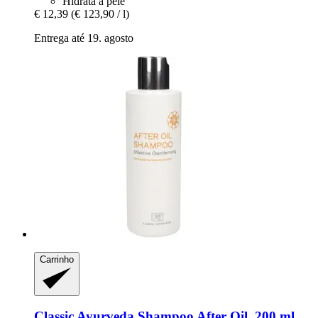
Hidrata a pele
€ 12,39
(€ 123,90 / l)
Entrega até 19. agosto
Carrinho
Classic Ayurveda
Shampoo After Oil, 200 ml