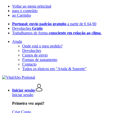
Voltar ao menu principal
para o conteúdo
ao Carrinho
Portugal: envio padrão gratuito
a partir de € 64,90
Devoluções
Grátis
Trabalhamos de forma
consciente em relação ao clima
.
Ajuda
Onde está o meu pedido?
Devoluções
Custos de envio
Formas de pagamento
Contacto
Todos os tópicos em "Ajuda & Suporte"
Iniciar sessão
Iniciar sessão
Primeira vez aqui?
Criar Conta