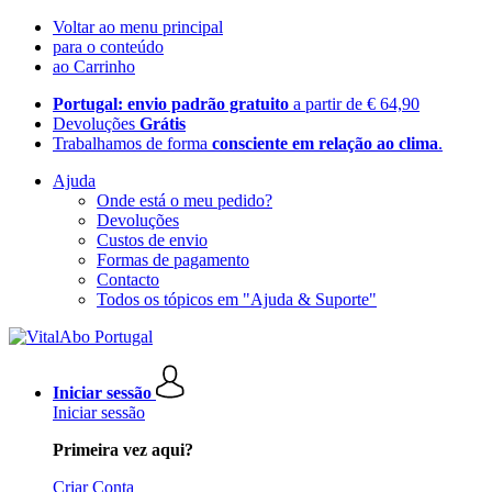
Voltar ao menu principal
para o conteúdo
ao Carrinho
Portugal: envio padrão gratuito
a partir de € 64,90
Devoluções
Grátis
Trabalhamos de forma
consciente em relação ao clima
.
Ajuda
Onde está o meu pedido?
Devoluções
Custos de envio
Formas de pagamento
Contacto
Todos os tópicos em "Ajuda & Suporte"
Iniciar sessão
Iniciar sessão
Primeira vez aqui?
Criar Conta