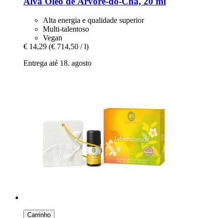
Alva
Óleo de Árvore-​do-​Chá, 20 ml
Alta energia e qualidade superior
Multi-talentoso
Vegan
€ 14,29
(€ 714,50 / l)
Entrega até 18. agosto
Carrinho