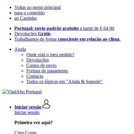
Voltar ao menu principal
para o conteúdo
ao Carrinho
Portugal: envio padrão gratuito
a partir de € 64,90
Devoluções
Grátis
Trabalhamos de forma
consciente em relação ao clima
.
Ajuda
Onde está o meu pedido?
Devoluções
Custos de envio
Formas de pagamento
Contacto
Todos os tópicos em "Ajuda & Suporte"
Iniciar sessão
Iniciar sessão
Primeira vez aqui?
Criar Conta