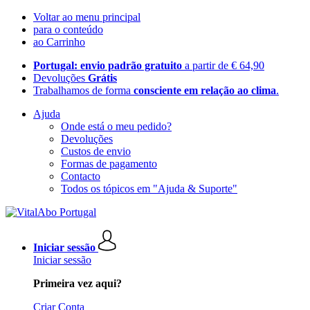
Voltar ao menu principal
para o conteúdo
ao Carrinho
Portugal: envio padrão gratuito
a partir de € 64,90
Devoluções
Grátis
Trabalhamos de forma
consciente em relação ao clima
.
Ajuda
Onde está o meu pedido?
Devoluções
Custos de envio
Formas de pagamento
Contacto
Todos os tópicos em "Ajuda & Suporte"
Iniciar sessão
Iniciar sessão
Primeira vez aqui?
Criar Conta