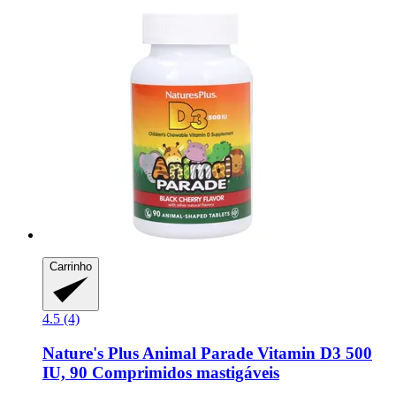
Carrinho
4.5 (4)
Nature's Plus
Animal Parade Vitamin D3 500
IU, 90 Comprimidos mastigáveis