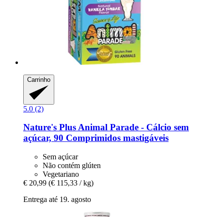
Carrinho
5.0 (2)
Nature's Plus
Animal Parade -​ Cálcio sem
açúcar, 90 Comprimidos mastigáveis
Sem açúcar
Não contém glúten
Vegetariano
€ 20,99
(€ 115,33 / kg)
Entrega até 19. agosto