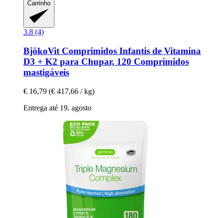
Carrinho
3.8 (4)
BjökoVit
Comprimidos Infantis de Vitamina
D3 + K2 para Chupar, 120 Comprimidos
mastigáveis
€ 16,79
(€ 417,66 / kg)
Entrega até 19. agosto