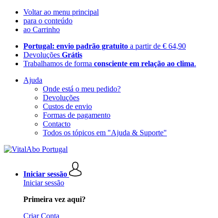
Voltar ao menu principal
para o conteúdo
ao Carrinho
Portugal: envio padrão gratuito
a partir de € 64,90
Devoluções
Grátis
Trabalhamos de forma
consciente em relação ao clima
.
Ajuda
Onde está o meu pedido?
Devoluções
Custos de envio
Formas de pagamento
Contacto
Todos os tópicos em "Ajuda & Suporte"
Iniciar sessão
Iniciar sessão
Primeira vez aqui?
Criar Conta