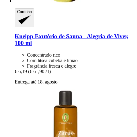
Carrinho
Kneipp
Exutório de Sauna -​ Alegria de Viver,
100 ml
Concentrado rico
Com litsea cubeba e limão
Fragrância fresca e alegre
€ 6,19
(€ 61,90 / l)
Entrega até 18. agosto