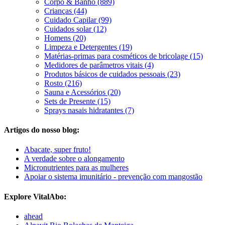
Corpo & Banho (889)
Crianças (44)
Cuidado Capilar (99)
Cuidados solar (12)
Homens (20)
Limpeza e Detergentes (19)
Matérias-primas para cosméticos de bricolage (15)
Medidores de parâmetros vitais (4)
Produtos básicos de cuidados pessoais (23)
Rosto (216)
Sauna e Acessórios (20)
Sets de Presente (15)
Sprays nasais hidratantes (7)
Artigos do nosso blog:
Abacate, super fruto!
A verdade sobre o alongamento
Micronutrientes para as mulheres
Apoiar o sistema imunitário - prevenção com mangostão
Explore VitalAbo:
ahead