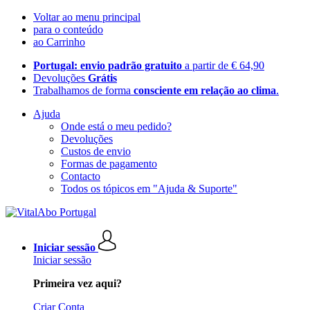
Voltar ao menu principal
para o conteúdo
ao Carrinho
Portugal: envio padrão gratuito
a partir de € 64,90
Devoluções
Grátis
Trabalhamos de forma
consciente em relação ao clima
.
Ajuda
Onde está o meu pedido?
Devoluções
Custos de envio
Formas de pagamento
Contacto
Todos os tópicos em "Ajuda & Suporte"
Iniciar sessão
Iniciar sessão
Primeira vez aqui?
Criar Conta