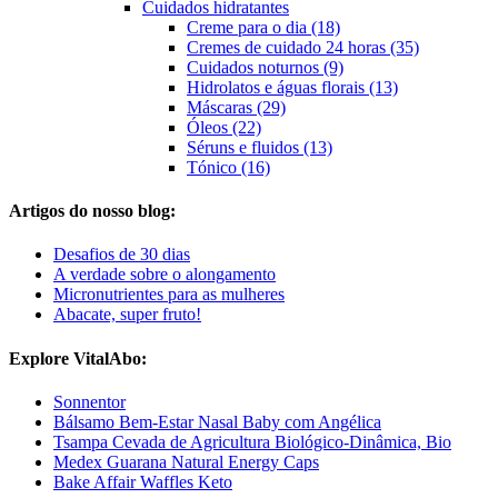
Cuidados hidratantes
Creme para o dia (18)
Cremes de cuidado 24 horas (35)
Cuidados noturnos (9)
Hidrolatos e águas florais (13)
Máscaras (29)
Óleos (22)
Séruns e fluidos (13)
Tónico (16)
Artigos do nosso blog:
Desafios de 30 dias
A verdade sobre o alongamento
Micronutrientes para as mulheres
Abacate, super fruto!
Explore VitalAbo:
Sonnentor
Bálsamo Bem-Estar Nasal Baby com Angélica
Tsampa Cevada de Agricultura Biológico-Dinâmica, Bio
Medex Guarana Natural Energy Caps
Bake Affair Waffles Keto