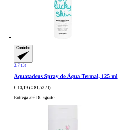
Carrinho
3.7 (3)
Aquatadeus
Spray de Água Termal, 125 ml
€ 10,19
(€ 81,52 / l)
Entrega até 18. agosto