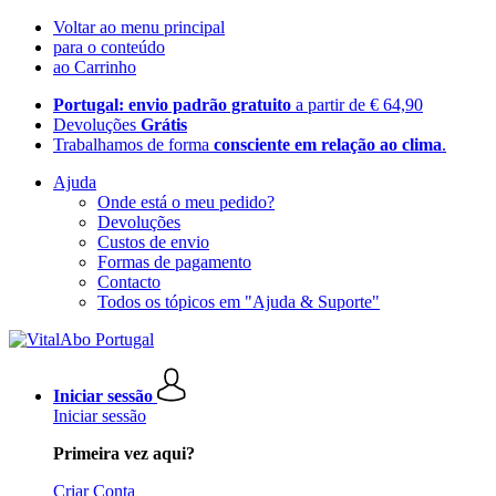
Voltar ao menu principal
para o conteúdo
ao Carrinho
Portugal: envio padrão gratuito
a partir de € 64,90
Devoluções
Grátis
Trabalhamos de forma
consciente em relação ao clima
.
Ajuda
Onde está o meu pedido?
Devoluções
Custos de envio
Formas de pagamento
Contacto
Todos os tópicos em "Ajuda & Suporte"
Iniciar sessão
Iniciar sessão
Primeira vez aqui?
Criar Conta