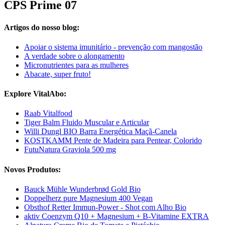
CPS Prime 07
Artigos do nosso blog:
Apoiar o sistema imunitário - prevenção com mangostão
A verdade sobre o alongamento
Micronutrientes para as mulheres
Abacate, super fruto!
Explore VitalAbo:
Raab Vitalfood
Tiger Balm Fluido Muscular e Articular
Willi Dungl BIO Barra Energética Maçã-Canela
KOSTKAMM Pente de Madeira para Pentear, Colorido
FutuNatura Graviola 500 mg
Novos Produtos:
Bauck Mühle Wunderbrød Gold Bio
Doppelherz pure Magnesium 400 Vegan
Obsthof Retter Immun-Power - Shot com Alho Bio
aktiv Coenzym Q10 + Magnesium + B-Vitamine EXTRA