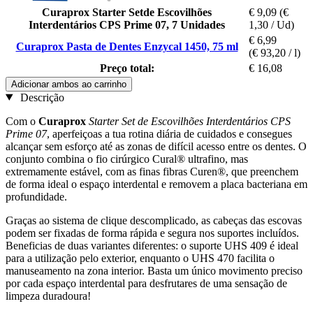
Curaprox Starter Setde Escovilhões
€ 9,09
(€
Interdentários CPS Prime 07, 7 Unidades
1,30 / Ud)
€ 6,99
Curaprox Pasta de Dentes Enzycal 1450, 75 ml
(€ 93,20 / l)
Preço total:
€ 16,08
Adicionar ambos ao carrinho
Descrição
Com o
Curaprox
Starter Set de Escovilhões Interdentários CPS
Prime 07
, aperfeiçoas a tua rotina diária de cuidados e consegues
alcançar sem esforço até as zonas de difícil acesso entre os dentes. O
conjunto combina o fio cirúrgico Cural® ultrafino, mas
extremamente estável, com as finas fibras Curen®, que preenchem
de forma ideal o espaço interdental e removem a placa bacteriana em
profundidade.
Graças ao sistema de clique descomplicado, as cabeças das escovas
podem ser fixadas de forma rápida e segura nos suportes incluídos.
Beneficias de duas variantes diferentes: o suporte UHS 409 é ideal
para a utilização pelo exterior, enquanto o UHS 470 facilita o
manuseamento na zona interior. Basta um único movimento preciso
por cada espaço interdental para desfrutares de uma sensação de
limpeza duradoura!