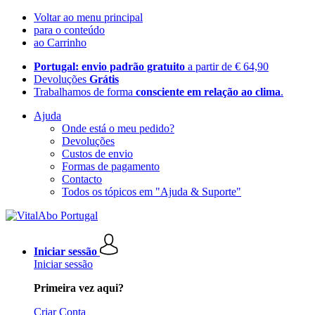
Voltar ao menu principal
para o conteúdo
ao Carrinho
Portugal: envio padrão gratuito
a partir de € 64,90
Devoluções
Grátis
Trabalhamos de forma
consciente em relação ao clima
.
Ajuda
Onde está o meu pedido?
Devoluções
Custos de envio
Formas de pagamento
Contacto
Todos os tópicos em "Ajuda & Suporte"
Iniciar sessão
Iniciar sessão
Primeira vez aqui?
Criar Conta