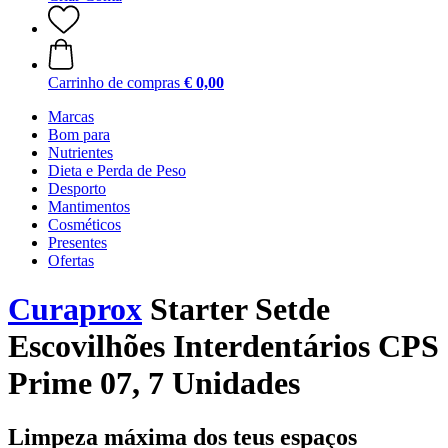
Carrinho de compras
€ 0,00
Marcas
Bom para
Nutrientes
Dieta e Perda de Peso
Desporto
Mantimentos
Cosméticos
Presentes
Ofertas
Curaprox
Starter Setde
Escovilhões Interdentários CPS
Prime 07, 7 Unidades
Limpeza máxima dos teus espaços