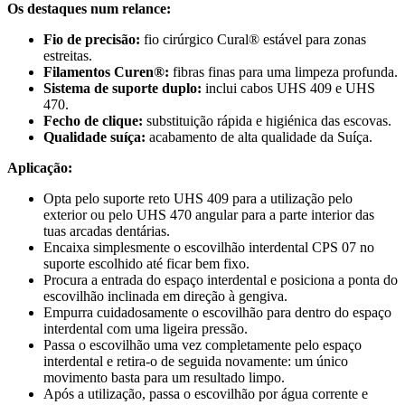
Os destaques num relance:
Fio de precisão:
fio cirúrgico Cural® estável para zonas
estreitas.
Filamentos Curen®:
fibras finas para uma limpeza profunda.
Sistema de suporte duplo:
inclui cabos UHS 409 e UHS
470.
Fecho de clique:
substituição rápida e higiénica das escovas.
Qualidade suíça:
acabamento de alta qualidade da Suíça.
Aplicação:
Opta pelo suporte reto UHS 409 para a utilização pelo
exterior ou pelo UHS 470 angular para a parte interior das
tuas arcadas dentárias.
Encaixa simplesmente o escovilhão interdental CPS 07 no
suporte escolhido até ficar bem fixo.
Procura a entrada do espaço interdental e posiciona a ponta do
escovilhão inclinada em direção à gengiva.
Empurra cuidadosamente o escovilhão para dentro do espaço
interdental com uma ligeira pressão.
Passa o escovilhão uma vez completamente pelo espaço
interdental e retira-o de seguida novamente: um único
movimento basta para um resultado limpo.
Após a utilização, passa o escovilhão por água corrente e