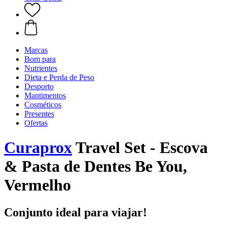
Marcas
Bom para
Nutrientes
Dieta e Perda de Peso
Desporto
Mantimentos
Cosméticos
Presentes
Ofertas
Curaprox
Travel Set - Escova
& Pasta de Dentes Be You,
Vermelho
Conjunto ideal para viajar!