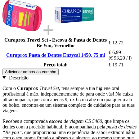
Curaprox Travel Set - Escova & Pasta de Dentes
€ 12,72
Be You, Vermelho
€ 6,99
Curaprox Pasta de Dentes Enzycal 1450, 75 ml
(€ 93,20 / l)
Preço total:
€ 19,71
Adicionar ambos ao carrinho
Descrição
Com o
Curaprox
Travel Set
, tens sempre a tua higiene oral
profissional à mão, independentemente de para onde vás! Na caixa
ultracompacta, que com apenas 9,5 x 6 cm cabe em qualquer mala
ou bolso, encontra-se um sistema completo de cuidados para as tuas
viagens:
Recebes a comprovada
escova de viagem CS 5460
, que limpa os
dentes com a precisão habitual. É acompanhada pela
pasta de dentes
“Be you”
, que proporciona uma experiência de sabor extraordinária
com o seu aroma frutado a pêssego e alperce, ao mesmo tempo que