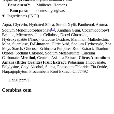
Para quem?:
Mulheres, Homens
Bom para:
dentes e gengivas
Ingredientes (INCI)
Aqua, Glycerin, Hydrated Silica, Sorbit, Xylit, Panthenol, Aroma,
[1]
Sodium Monofluorophosphate
, Xanthan Gum, Cocamidopropyl
Betaine, Microcrystalline Cellulose, Decyl Glucoside,
Hydroxyapatite (Nano), Glucose Oxidase, Mannitol, Maltodextrin,
Mica, Sucralose,
D-Limonen
, Citric Acid, Sodium Hydroxyde, Zea
Mays Starch, Glucose, Echinacea Purpurea Root Extract, Titanium
Oxides, Sodium Chloride, Sodium Metabisulfite, Calcium
Carbonate,
Menthol
, Centella Asiatica Extract,
Citrus Aurantium
Amara (Bitter Orange) Fruit Extract
, Potassium Thiocyanate,
Polylysine, Cetyl Alcohol, Silicia, Potassium Chloride, Tin Oxide,
Harpagophytum Procumbens Root Extract, CI 77492
950 ppm F
Combina com