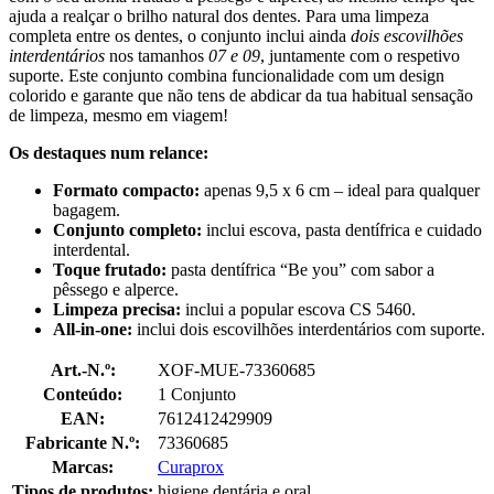
ajuda a realçar o brilho natural dos dentes. Para uma limpeza
completa entre os dentes, o conjunto inclui ainda
dois escovilhões
interdentários
nos tamanhos
07 e 09
, juntamente com o respetivo
suporte. Este conjunto combina funcionalidade com um design
colorido e garante que não tens de abdicar da tua habitual sensação
de limpeza, mesmo em viagem!
Os destaques num relance:
Formato compacto:
apenas 9,5 x 6 cm – ideal para qualquer
bagagem.
Conjunto completo:
inclui escova, pasta dentífrica e cuidado
interdental.
Toque frutado:
pasta dentífrica “Be you” com sabor a
pêssego e alperce.
Limpeza precisa:
inclui a popular escova CS 5460.
All-in-one:
inclui dois escovilhões interdentários com suporte.
Art.-N.º:
XOF-MUE-73360685
Conteúdo:
1 Conjunto
EAN:
7612412429909
Fabricante N.º:
73360685
Marcas:
Curaprox
Tipos de produtos:
higiene dentária e oral