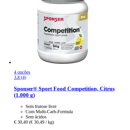
4 opções
3.8 (4)
Sponser® Sport Food
Competition, Citrus
(1.000 g)
Sem frutose livre
Com Multi-Carb-Formula
Sem ácidos
€ 30,49
(€ 30,49 / kg)