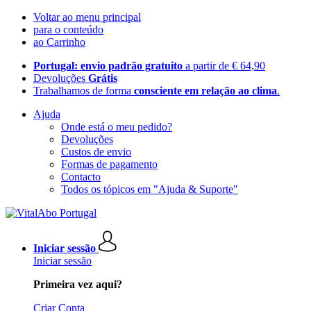
Voltar ao menu principal
para o conteúdo
ao Carrinho
Portugal: envio padrão gratuito
a partir de € 64,90
Devoluções
Grátis
Trabalhamos de forma
consciente em relação ao clima
.
Ajuda
Onde está o meu pedido?
Devoluções
Custos de envio
Formas de pagamento
Contacto
Todos os tópicos em "Ajuda & Suporte"
Iniciar sessão
Iniciar sessão
Primeira vez aqui?
Criar Conta