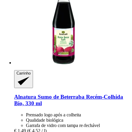
Carrinho
Alnatura
Sumo de Beterraba Recém-​Colhida
Bio, 330 ml
Prensado logo após a colheita
Qualidade biológica
Garrafa de vidro com tampa re-fechável
€ 1,49
(€ 4,52 / l)