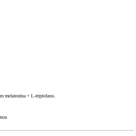
m melatonina + L-triptofano.
inoa