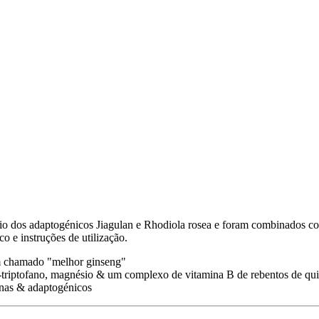
io dos adaptogénicos Jiagulan e Rhodiola rosea e foram combinados co
 e instruções de utilização.
ém chamado "melhor ginseng"
-triptofano, magnésio & um complexo de vitamina B de rebentos de qu
onas & adaptogénicos