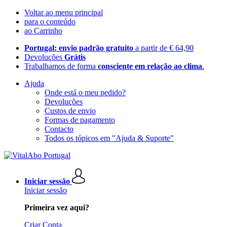
Voltar ao menu principal
para o conteúdo
ao Carrinho
Portugal: envio padrão gratuito
a partir de € 64,90
Devoluções
Grátis
Trabalhamos de forma
consciente em relação ao clima
.
Ajuda
Onde está o meu pedido?
Devoluções
Custos de envio
Formas de pagamento
Contacto
Todos os tópicos em "Ajuda & Suporte"
Iniciar sessão
Iniciar sessão
Primeira vez aqui?
Criar Conta