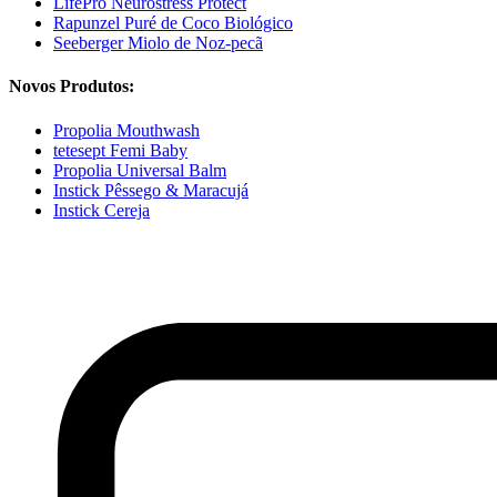
LifePro Neurostress Protect
Rapunzel Puré de Coco Biológico
Seeberger Miolo de Noz-pecã
Novos Produtos:
Propolia Mouthwash
tetesept Femi Baby
Propolia Universal Balm
Instick Pêssego & Maracujá
Instick Cereja