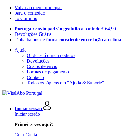
Voltar ao menu principal
para o conteúdo
ao Carrinho
Portugal: envio padrão gratuito
a partir de € 64,90
Devoluções
Grátis
Trabalhamos de forma
consciente em relação ao clima
.
Ajuda
Onde está o meu pedido?
Devoluções
Custos de envio
Formas de pagamento
Contacto
Todos os tópicos em "Ajuda & Suporte"
Iniciar sessão
Iniciar sessão
Primeira vez aqui?
Criar Conta