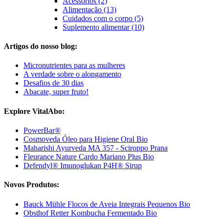
Acessórios (2)
Alimentação (13)
Cuidados com o corpo (5)
Suplemento alimentar (10)
Artigos do nosso blog:
Micronutrientes para as mulheres
A verdade sobre o alongamento
Desafios de 30 dias
Abacate, super fruto!
Explore VitalAbo:
PowerBar®
Cosmoveda Óleo para Higiene Oral Bio
Maharishi Ayurveda MA 357 - Sciroppo Prana
Fleurance Nature Cardo Mariano Plus Bio
Defendyl® Imunoglukan P4H® Sirup
Novos Produtos:
Bauck Mühle Flocos de Aveia Integrais Pequenos Bio
Obsthof Retter Kombucha Fermentado Bio