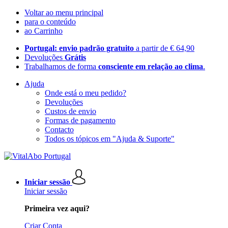
Voltar ao menu principal
para o conteúdo
ao Carrinho
Portugal: envio padrão gratuito
a partir de € 64,90
Devoluções
Grátis
Trabalhamos de forma
consciente em relação ao clima
.
Ajuda
Onde está o meu pedido?
Devoluções
Custos de envio
Formas de pagamento
Contacto
Todos os tópicos em "Ajuda & Suporte"
Iniciar sessão
Iniciar sessão
Primeira vez aqui?
Criar Conta