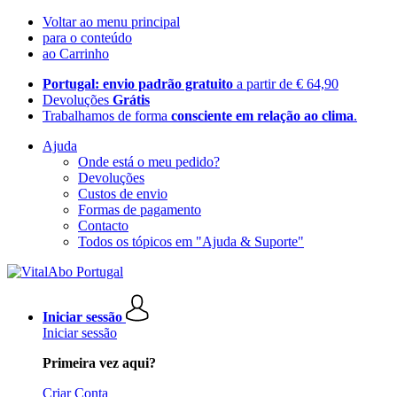
Voltar ao menu principal
para o conteúdo
ao Carrinho
Portugal: envio padrão gratuito
a partir de € 64,90
Devoluções
Grátis
Trabalhamos de forma
consciente em relação ao clima
.
Ajuda
Onde está o meu pedido?
Devoluções
Custos de envio
Formas de pagamento
Contacto
Todos os tópicos em "Ajuda & Suporte"
Iniciar sessão
Iniciar sessão
Primeira vez aqui?
Criar Conta