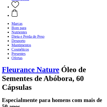
Marcas
Bom para
Nutrientes
Dieta e Perda de Peso
Desporto
Mantimentos
Cosméticos
Presentes
Ofertas
Fleurance Nature
Óleo de
Sementes de Abóbora, 60
Cápsulas
Especialmente para homens com mais de
50 anos