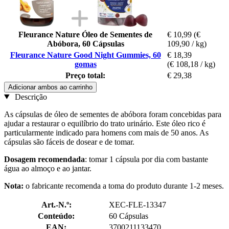
Fleurance Nature Óleo de Sementes de
€ 10,99
(€
Abóbora, 60 Cápsulas
109,90 / kg)
Fleurance Nature Good Night Gummies, 60
€ 18,39
gomas
(€ 108,18 / kg)
Preço total:
€ 29,38
Adicionar ambos ao carrinho
Descrição
As cápsulas de óleo de sementes de abóbora foram concebidas para
ajudar a restaurar o equilíbrio do trato urinário. Este óleo rico é
particularmente indicado para homens com mais de 50 anos. As
cápsulas são fáceis de dosear e de tomar.
Dosagem recomendada
: tomar 1 cápsula por dia com bastante
água ao almoço e ao jantar.
Nota:
o fabricante recomenda a toma do produto durante 1-2 meses.
Art.-N.º:
XEC-FLE-13347
Conteúdo:
60 Cápsulas
EAN:
3700211133470