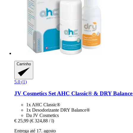
Carrinho
5.0 (1)
JV Cosmetics
Set AHC Classic® & DRY Balance 
1x AHC Classic®
1x Desodorizante DRY Balance®
Da JV Cosmetics
€ 25,99
(€ 324,88 / l)
Entrega até 17. agosto