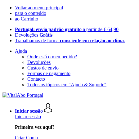
Voltar ao menu principal
para o conteúdo
ao Carrinho
Portugal: envio padrão gratuito
a partir de € 64,90
Devoluções
Grátis
Trabalhamos de forma
consciente em relação ao clima
.
Ajuda
Onde está o meu pedido?
Devoluções
Custos de envio
Formas de pagamento
Contacto
Todos os tópicos em "Ajuda & Suporte"
Iniciar sessão
Iniciar sessão
Primeira vez aqui?
Criar Conta