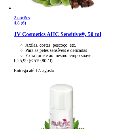
2 opções
4.8 (6)
JV Cosmetics
AHC Sensitive®, 50 ml
Axilas, costas, pescoço, etc.
Para as peles sensíveis e delicadas
Extra forte e ao mesmo tempo suave
€ 25,99
(€ 519,80 / l)
Entrega até 17. agosto