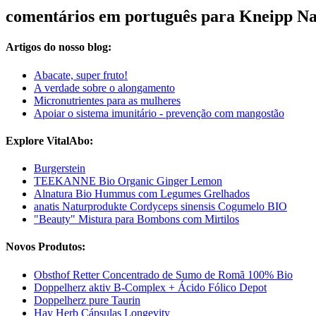
comentários em português para Kneipp Nat
Artigos do nosso blog:
Abacate, super fruto!
A verdade sobre o alongamento
Micronutrientes para as mulheres
Apoiar o sistema imunitário - prevenção com mangostão
Explore VitalAbo:
Burgerstein
TEEKANNE Bio Organic Ginger Lemon
Alnatura Bio Hummus com Legumes Grelhados
anatis Naturprodukte Cordyceps sinensis Cogumelo BIO
"Beauty" Mistura para Bombons com Mirtilos
Novos Produtos:
Obsthof Retter Concentrado de Sumo de Romã 100% Bio
Doppelherz aktiv B-Complex + Ácido Fólico Depot
Doppelherz pure Taurin
Hay Herb Cápsulas Longevity