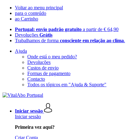
Voltar ao menu principal
para o conteúdo
ao Carrinho
Portugal: envio padrão gratuito
a partir de € 64,90
Devoluções
Grátis
Trabalhamos de forma
consciente em relação ao clima
.
Ajuda
Onde está o meu pedido?
Devoluções
Custos de envio
Formas de pagamento
Contacto
Todos os tópicos em "Ajuda & Suporte"
Iniciar sessão
Iniciar sessão
Primeira vez aqui?
Criar Conta