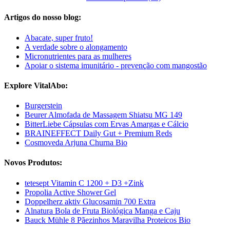
Artigos do nosso blog:
Abacate, super fruto!
A verdade sobre o alongamento
Micronutrientes para as mulheres
Apoiar o sistema imunitário - prevenção com mangostão
Explore VitalAbo:
Burgerstein
Beurer Almofada de Massagem Shiatsu MG 149
BitterLiebe Cápsulas com Ervas Amargas e Cálcio
BRAINEFFECT Daily Gut + Premium Reds
Cosmoveda Arjuna Churna Bio
Novos Produtos:
tetesept Vitamin C 1200 + D3 +Zink
Propolia Active Shower Gel
Doppelherz aktiv Glucosamin 700 Extra
Alnatura Bola de Fruta Biológica Manga e Caju
Bauck Mühle 8 Pãezinhos Maravilha Proteicos Bio