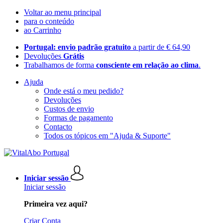
Voltar ao menu principal
para o conteúdo
ao Carrinho
Portugal: envio padrão gratuito
a partir de € 64,90
Devoluções
Grátis
Trabalhamos de forma
consciente em relação ao clima
.
Ajuda
Onde está o meu pedido?
Devoluções
Custos de envio
Formas de pagamento
Contacto
Todos os tópicos em "Ajuda & Suporte"
Iniciar sessão
Iniciar sessão
Primeira vez aqui?
Criar Conta