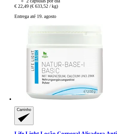
2 cápsulas por dia
€ 22,49
(€ 633,52 / kg)
Entrega até 19. agosto
Carrinho
Life Light
Loção Corporal Alisadora Anti-​