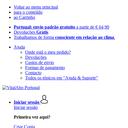
Voltar ao menu principal
para o conteúdo
ao Carrinho
Portugal: envio padrão gratuito
a partir de € 64,90
Devoluções
Grátis
Trabalhamos de forma
consciente em relação ao clima
.
Ajuda
Onde está o meu pedido?
Devoluções
Custos de envio
Formas de pagamento
Contacto
Todos os tópicos em "Ajuda & Suporte"
Iniciar sessão
Iniciar sessão
Primeira vez aqui?
Criar Conta