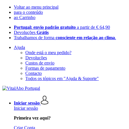
Voltar ao menu principal
para o conteúdo
ao Carrinho
Portugal: envio padrão gratuito
a partir de € 64,90
Devoluções
Grátis
Trabalhamos de forma
consciente em relação ao clima
.
Ajuda
Onde está o meu pedido?
Devoluções
Custos de envio
Formas de pagamento
Contacto
Todos os tópicos em "Ajuda & Suporte"
Iniciar sessão
Iniciar sessão
Primeira vez aqui?
Criar Conta