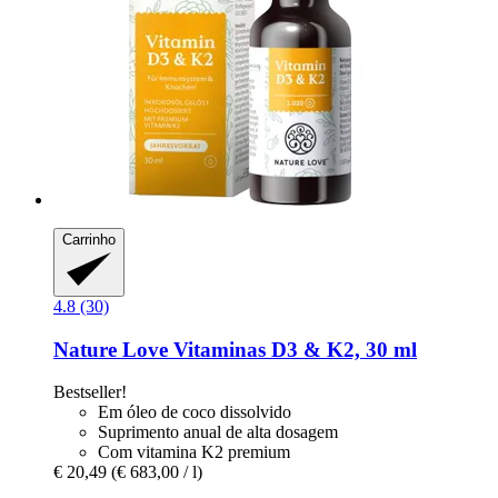
Carrinho
4.8 (30)
Nature Love
Vitaminas D3 & K2, 30 ml
Bestseller!
Em óleo de coco dissolvido
Suprimento anual de alta dosagem
Com vitamina K2 premium
€ 20,49
(€ 683,00 / l)