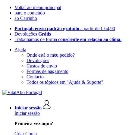
Voltar ao menu principal
para o conteúdo
ao Carrinho
Portugal: envio padrão gratuito
a partir de € 64,90
Devoluções
Grátis
Trabalhamos de forma
consciente em relação ao clima
.
Ajuda
Onde está o meu pedido?
Devoluções
Custos de envio
Formas de pagamento
Contacto
Todos os tópicos em "Ajuda & Suporte"
Iniciar sessão
Iniciar sessão
Primeira vez aqui?
Criar Conta