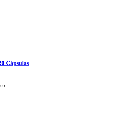
20 Cápsulas
ico