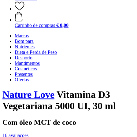
Carrinho de compras
€ 0,00
Marcas
Bom para
Nutrientes
Dieta e Perda de Peso
Desporto
Mantimentos
Cosméticos
Presentes
Ofertas
Nature Love
Vitamina D3
Vegetariana 5000 UI, 30 ml
Com óleo MCT de coco
16 avaliações