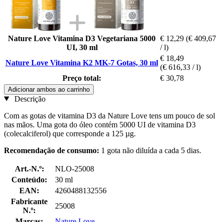
Nature Love Vitamina D3 Vegetariana 5000
€ 12,29
(€ 409,67
UI, 30 ml
/ l)
€ 18,49
Nature Love Vitamina K2 MK-7 Gotas, 30 ml
(€ 616,33 / l)
Preço total:
€ 30,78
Adicionar ambos ao carrinho
Descrição
Com as gotas de vitamina D3 da Nature Love tens um pouco de sol
nas mãos. Uma gota do óleo contém 5000 UI de vitamina D3
(colecalciferol) que corresponde a 125 µg.
Recomendação de consumo:
1 gota não diluída a cada 5 dias.
Art.-N.º:
NLO-25008
Conteúdo:
30 ml
EAN:
4260488132556
Fabricante
25008
N.º:
Marcas:
Nature Love