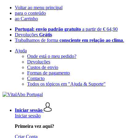
Voltar ao menu principal
para o conteúdo
ao Carrinho
Portugal: envio padrão gratuito
a partir de € 64,90
Devoluções
Grátis
Trabalhamos de forma
consciente em relação ao clima
.
Ajuda
Onde está o meu pedido?
Devoluções
Custos de envio
Formas de pagamento
Contacto
Todos os tópicos em "Ajuda & Suporte"
Iniciar sessão
Iniciar sessão
Primeira vez aqui?
Criar Conta